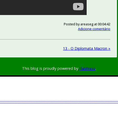
Posted by
areaseg
at 00:04:42
Adicione comentário
13 - O Diplomata Macron »
This blog is proudly powered by
FlatPress
.