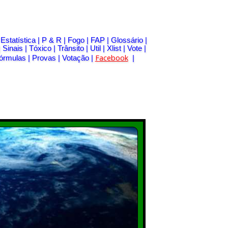
|
Estatística
|
P & R
|
Fogo
|
FAP
|
Glossário
|
|
Sinais
|
Tóxico
|
Trânsito
|
Util
|
Xlist
|
Vote
|
Facebook
órmulas
|
Provas
|
Votação
|
|