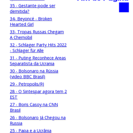
35 - Gestante pode ser
demitida?
34- Beyoncé - Broken
Hearted Girl
33- Tropas Russas Chegam
A Chernobil
32 - Schlager Party Hits 2022
- Schlager für Alle
31 - Puting Reconhece Areas
Separatista da Ucrania
30 - Bolsonaro na Rússia
(video BBC Brasil)
29 - Petropolis/RJ
28 - O Sintespar agora tem 2
EST
27 - Boris Casoy na CNN
Brasil
26 - Bolsonaro Já Chegou na
Russia
25 - Papa e a Ucrânia