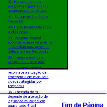
42- Homenagem a um
amigo Português que faz
aniversário esta semana
41 - Documentário Sobre
Chernobil
40- Flavio Peralta fala sobre
o Abril Verde
39 - Governo Federal
autoriza repasse de mais R$
1,78 milhão para ações de
defesa civil em Petrópolis
38 - Tenho medo de a
Ucrânia não existir mais
37 - Governo Federal
reconhece a situação de
emergência em mais sete
cidades atingidas por
temporais
36 - Chegada do 5G
depende de alteração de
legislação municipal em
quase todo Brasil