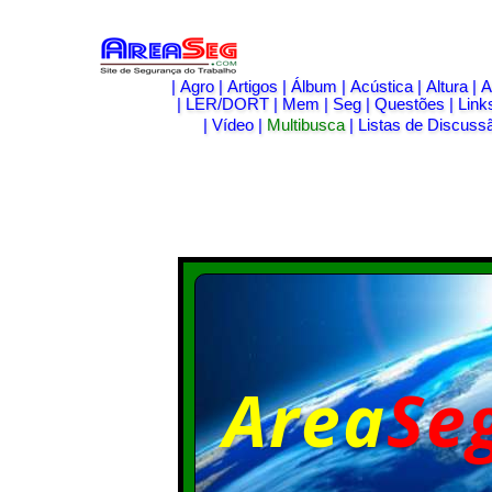
|
Agro
|
Artigos
|
Álbum
|
Acústica
|
Altura
|
A
|
LER/DORT
|
Mem
|
Seg
|
Questões
|
Link
|
Vídeo
|
Multibusca
|
Listas de Discuss
Area
Se