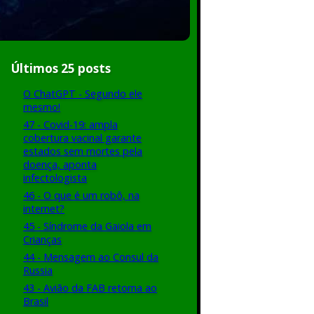
Últimos 25 posts
O ChatGPT - Segundo ele
mesmo!
47 - Covid-19: ampla
cobertura vacinal garante
estados sem mortes pela
doença, aponta
infectologista
46 - O que é um robô, na
internet?
45 - Síndrome da Gaiola em
Crianças
44 - Mensagem ao Consul da
Russia
43 - Avião da FAB retorna ao
Brasil