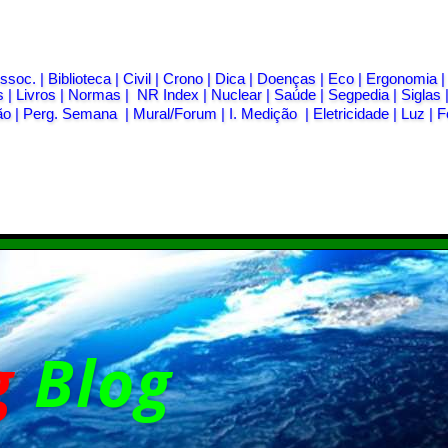
ssoc.
|
Biblioteca
|
Civil
|
Crono
|
Dica
|
Doenças
|
Eco
|
Ergonomia
s
|
Livros
|
Normas
|
NR Index
|
Nuclear
|
Saúde
|
Segpedia
|
Siglas
ão
|
Perg. Semana
|
Mural/Forum
|
I. Medição
|
Eletricidade
|
Luz
|
F
g
Blog