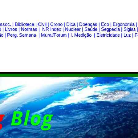
ssoc.
|
Biblioteca
|
Civil
|
Crono
|
Dica
|
Doenças
|
Eco
|
Ergonomia
s
|
Livros
|
Normas
|
NR Index
|
Nuclear
|
Saúde
|
Segpedia
|
Siglas
ão
|
Perg. Semana
|
Mural/Forum
|
I. Medição
|
Eletricidade
|
Luz
|
F
g
Blog