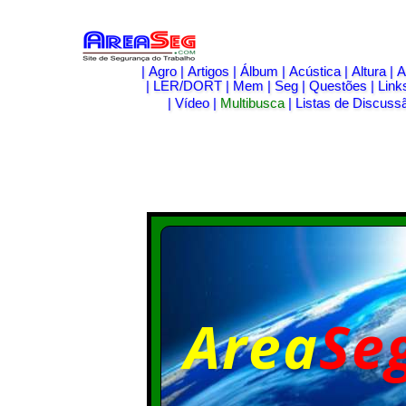
|
Agro
|
Artigos
|
Álbum
|
Acústica
|
Altura
|
A
|
LER/DORT
|
Mem
|
Seg
|
Questões
|
Link
|
Vídeo
|
Multibusca
|
Listas de Discuss
Area
Se