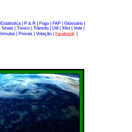
|
Estatística
|
P & R
|
Fogo
|
FAP
|
Glossário
|
|
Sinais
|
Tóxico
|
Trânsito
|
Util
|
Xlist
|
Vote
|
Facebook
órmulas
|
Provas
|
Votação
|
|