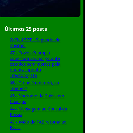
Últimos 25 posts
O ChatGPT - Segundo ele
mesmo!
47 - Covid-19: ampla
cobertura vacinal garante
estados sem mortes pela
doença, aponta
infectologista
46 - O que é um robô, na
internet?
45 - Síndrome da Gaiola em
Crianças
44 - Mensagem ao Consul da
Russia
43 - Avião da FAB retorna ao
Brasil