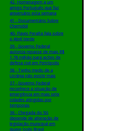
42- Homenagem a um
amigo Português que faz
aniversário esta semana
41 - Documentário Sobre
Chernobil
40- Flavio Peralta fala sobre
o Abril Verde
39 - Governo Federal
autoriza repasse de mais R$
1,78 milhão para ações de
defesa civil em Petrópolis
38 - Tenho medo de a
Ucrânia não existir mais
37 - Governo Federal
reconhece a situação de
emergência em mais sete
cidades atingidas por
temporais
36 - Chegada do 5G
depende de alteração de
legislação municipal em
quase todo Brasil