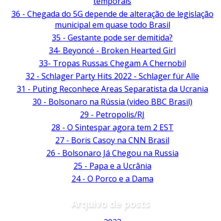
temporais
36 - Chegada do 5G depende de alteração de legislação
municipal em quase todo Brasil
35 - Gestante pode ser demitida?
34- Beyoncé - Broken Hearted Girl
33- Tropas Russas Chegam A Chernobil
32 - Schlager Party Hits 2022 - Schlager für Alle
31 - Puting Reconhece Areas Separatista da Ucrania
30 - Bolsonaro na Rússia (video BBC Brasil)
29 - Petropolis/RJ
28 - O Sintespar agora tem 2 EST
27 - Boris Casoy na CNN Brasil
26 - Bolsonaro Já Chegou na Russia
25 - Papa e a Ucrânia
24 - O Porco e a Dama
Arquivo de posts