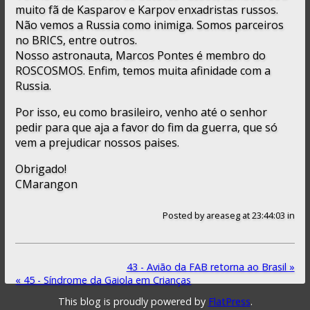
muito fã de Kasparov e Karpov enxadristas russos.
Não vemos a Russia como inimiga. Somos parceiros
no BRICS, entre outros.
Nosso astronauta, Marcos Pontes é membro do
ROSCOSMOS. Enfim, temos muita afinidade com a
Russia.
Por isso, eu como brasileiro, venho até o senhor
pedir para que aja a favor do fim da guerra, que só
vem a prejudicar nossos paises.
Obrigado!
CMarangon
Posted by
areaseg
at 23:44:03
in
43 - Avião da FAB retorna ao Brasil »
« 45 - Síndrome da Gaiola em Crianças
This blog is proudly powered by
FlatPress
.