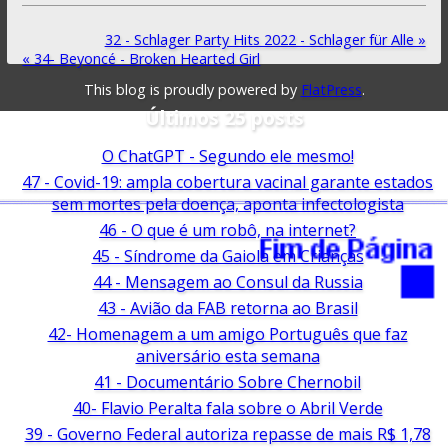
32 - Schlager Party Hits 2022 - Schlager für Alle »
« 34- Beyoncé - Broken Hearted Girl
This blog is proudly powered by
FlatPress
.
Últimos 25 posts
O ChatGPT - Segundo ele mesmo!
47 - Covid-19: ampla cobertura vacinal garante estados
sem mortes pela doença, aponta infectologista
46 - O que é um robô, na internet?
45 - Síndrome da Gaiola em Crianças
44 - Mensagem ao Consul da Russia
43 - Avião da FAB retorna ao Brasil
42- Homenagem a um amigo Português que faz
aniversário esta semana
41 - Documentário Sobre Chernobil
40- Flavio Peralta fala sobre o Abril Verde
39 - Governo Federal autoriza repasse de mais R$ 1,78