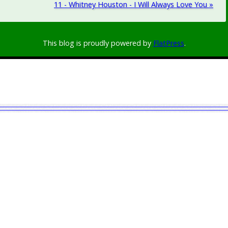
11 - Whitney Houston - I Will Always Love You »
This blog is proudly powered by
FlatPress
.