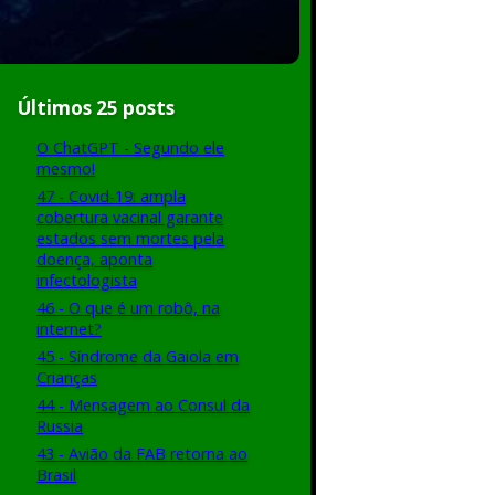
Últimos 25 posts
O ChatGPT - Segundo ele
mesmo!
47 - Covid-19: ampla
cobertura vacinal garante
estados sem mortes pela
doença, aponta
infectologista
46 - O que é um robô, na
internet?
45 - Síndrome da Gaiola em
Crianças
44 - Mensagem ao Consul da
Russia
43 - Avião da FAB retorna ao
Brasil