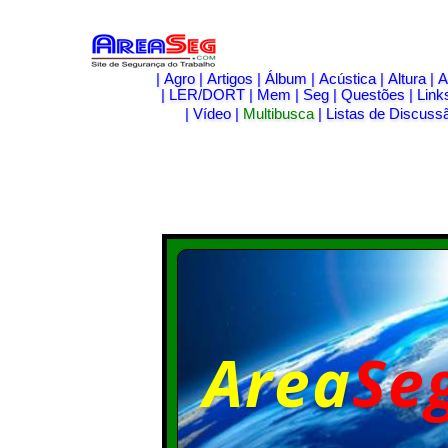
|
Agro
|
Artigos
|
Álbum
|
Acústica
|
Altura
|
A
|
LER/DORT
|
Mem
|
Seg
|
Questões
|
Link
|
Vídeo
|
Multibusca
|
Listas de Discuss
Area
Se