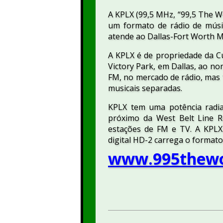
A KPLX (99,5 MHz, “99,5 The W
um formato de rádio de músic
atende ao Dallas-Fort Worth M
A KPLX é de propriedade da Cu
Victory Park, em Dallas, ao no
FM, no mercado de rádio, mas
musicais separadas.
KPLX tem uma potência radia
próximo da West Belt Line Ro
estações de FM e TV. A KPLX
digital HD-2 carrega o format
www.995thewo