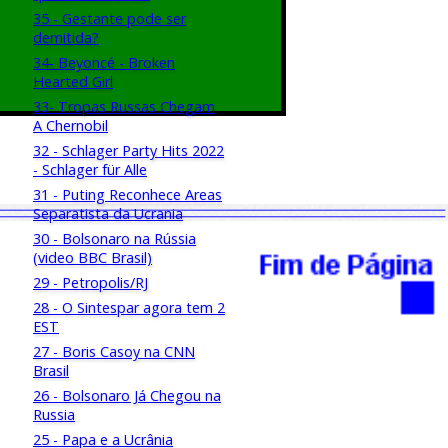
35 - Gestante pode ser
demitida?
34- Beyoncé - Broken
Hearted Girl
33- Tropas Russas Chegam
A Chernobil
32 - Schlager Party Hits 2022
- Schlager für Alle
31 - Puting Reconhece Areas
Separatista da Ucrania
30 - Bolsonaro na Rússia
(video BBC Brasil)
29 - Petropolis/RJ
28 - O Sintespar agora tem 2
EST
27 - Boris Casoy na CNN
Brasil
26 - Bolsonaro Já Chegou na
Russia
25 - Papa e a Ucrânia