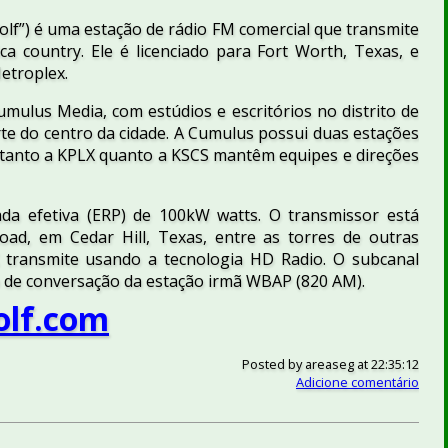
olf”) é uma estação de rádio FM comercial que transmite
a country. Ele é licenciado para Fort Worth, Texas, e
etroplex.
mulus Media, com estúdios e escritórios no distrito de
rte do centro da cidade. A Cumulus possui duas estações
 tanto a KPLX quanto a KSCS mantêm equipes e direções
da efetiva (ERP) de 100kW watts. O transmissor está
ad, em Cedar Hill, Texas, entre as torres de outras
 transmite usando a tecnologia HD Radio. O subcanal
o de conversação da estação irmã WBAP (820 AM).
lf.com
Posted by
areaseg
at 22:35:12
Adicione comentário