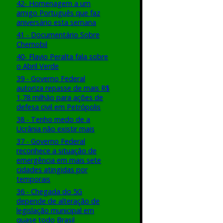
42- Homenagem a um
amigo Português que faz
aniversário esta semana
41 - Documentário Sobre
Chernobil
40- Flavio Peralta fala sobre
o Abril Verde
39 - Governo Federal
autoriza repasse de mais R$
1,78 milhão para ações de
defesa civil em Petrópolis
38 - Tenho medo de a
Ucrânia não existir mais
37 - Governo Federal
reconhece a situação de
emergência em mais sete
cidades atingidas por
temporais
36 - Chegada do 5G
depende de alteração de
legislação municipal em
quase todo Brasil