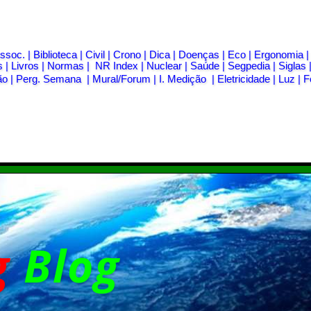
ssoc.
|
Biblioteca
|
Civil
|
Crono
|
Dica
|
Doenças
|
Eco
|
Ergonomia
s
|
Livros
|
Normas
|
NR Index
|
Nuclear
|
Saúde
|
Segpedia
|
Siglas
ão
|
Perg. Semana
|
Mural/Forum
|
I. Medição
|
Eletricidade
|
Luz
|
F
g
Blog