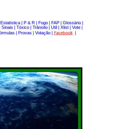
|
Estatística
|
P & R
|
Fogo
|
FAP
|
Glossário
|
|
Sinais
|
Tóxico
|
Trânsito
|
Util
|
Xlist
|
Vote
|
Facebook
órmulas
|
Provas
|
Votação
|
|