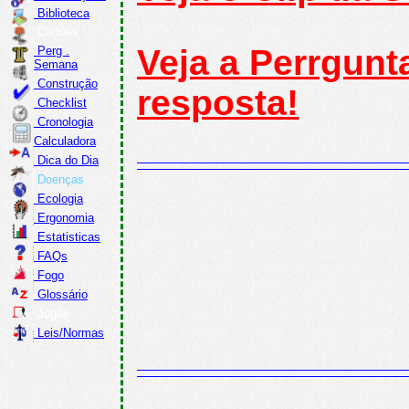
Biblioteca
Cartões
Veja a Perrgun
Perg .
Semana
Construção
resposta!
Checklist
Cronologia
Calculadora
Dica do Dia
Doenças
Ecologia
Ergonomia
Estatisticas
FAQs
Fogo
Glossário
Jogos
Leis/Normas