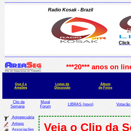
***20*** anos on lin
Que é a
Listas de
Álbum
AreaSeg
Discussão
de Fotos
Clip da
Mural
LIBRAS (novo)
Votação 
Semana
<
Forum
Agropecuária
Veja o Clip da
Artigos
Associações