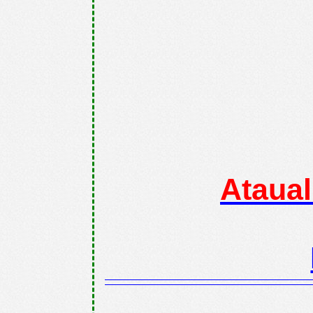
Ataua