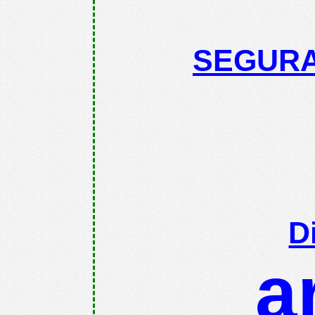
SEGURA
D
a