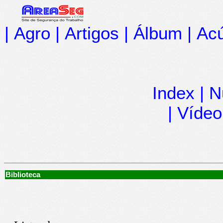
|
Agro
|
Artigos
|
Álbum
|
Acú
Index
|
N
|
Vídeo
Biblioteca